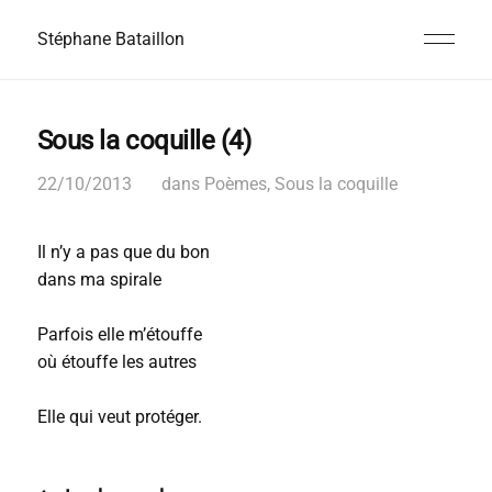
Stéphane Bataillon
Sous la coquille (4)
22/10/2013
dans
Poèmes
,
Sous la coquille
Il n’y a pas que du bon
dans ma spirale
Parfois elle m’étouffe
où étouffe les autres
Elle qui veut protéger.