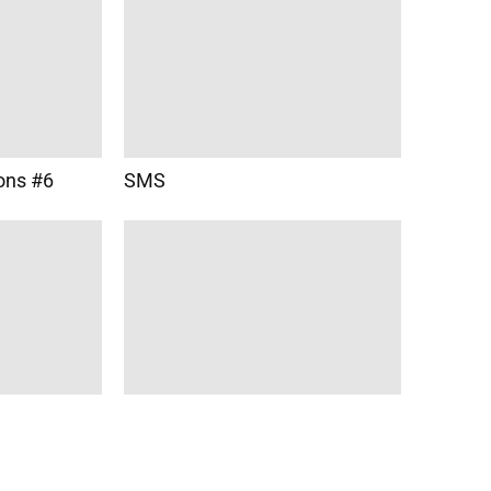
ons #6
SMS