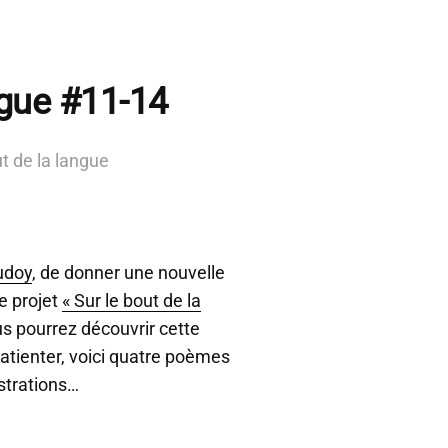
ngue #11-14
ut de la langue
udoy
, de donner une nouvelle
re projet
« Sur le bout de la
us pourrez découvrir cette
atienter, voici quatre poèmes
ustrations…