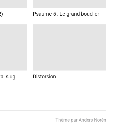
2)
Psaume 5 : Le grand bouclier
al slug
Distorsion
Thème par
Anders Norén