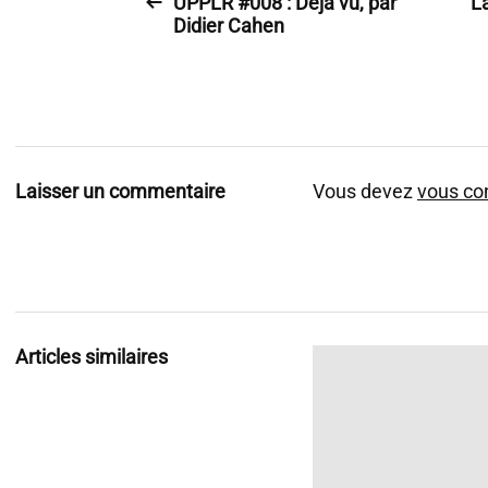
UPPLR #008 : Déja vu, par
L
Didier Cahen
Laisser un commentaire
Vous devez
vous co
Articles similaires