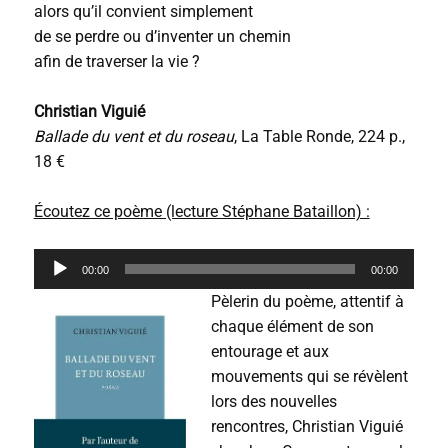
alors qu’il convient simplement
de se perdre ou d’inventer un chemin
afin de traverser la vie ?
Christian Viguié
Ballade du vent et du roseau
, La Table Ronde, 224 p.,
18 €
Écoutez ce poème (lecture Stéphane Bataillon) :
L
00:00
00:00
e
c
Pèlerin du poème, attentif à
t
chaque élément de son
e
entourage et aux
u
r
mouvements qui se révèlent
a
lors des nouvelles
u
rencontres, Christian Viguié
d
i