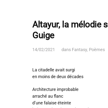
Altayur, la mélodie s
Guige
14/02/2021
dans
Fantasy
,
Poèmes
La citadelle avait surgi
en moins de deux décades
Architecture improbable
arraché au flanc
d’une falaise éteinte