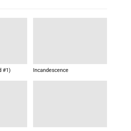
d #1)
Incandescence