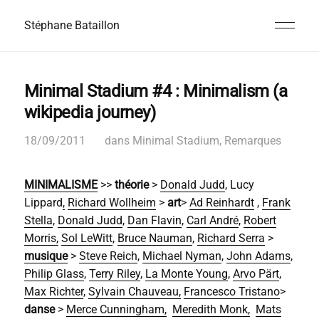
Stéphane Bataillon
Minimal Stadium #4 : Minimalism (a
wikipedia journey)
18/09/2011
dans
Minimal Stadium
,
Remarques
MINIMALISME
>>
théorie
>
Donald Judd
, Lucy
Lippard
,
Richard Wollheim
>
art
>
Ad Reinhardt
,
Frank
Stella
,
Donald Judd
,
Dan Flavin
,
Carl André
,
Robert
Morris,
Sol LeWitt
,
Bruce Nauman
,
Richard Serra
>
musique
>
Steve Reich
,
Michael Nyman
,
John Adams
,
Philip Glass
,
Terry Riley
,
La Monte Young
,
Arvo Pärt
,
Max Richter
,
Sylvain Chauveau,
Francesco Tristano
>
danse
>
Merce Cunningham,
Meredith Monk,
Mats