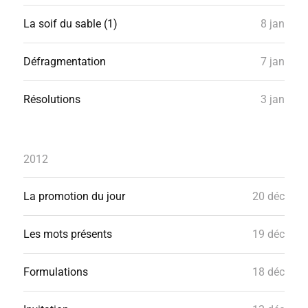
La soif du sable (1)
8 jan
Défragmentation
7 jan
Résolutions
3 jan
2012
La promotion du jour
20 déc
Les mots présents
19 déc
Formulations
18 déc