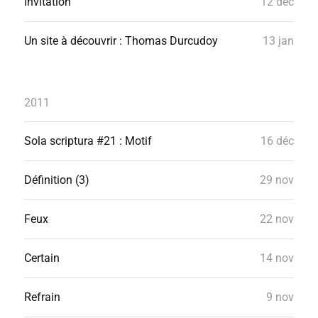
Invitation
12 déc
Un site à découvrir : Thomas Durcudoy
13 jan
2011
Sola scriptura #21 : Motif
16 déc
Définition (3)
29 nov
Feux
22 nov
Certain
14 nov
Refrain
9 nov