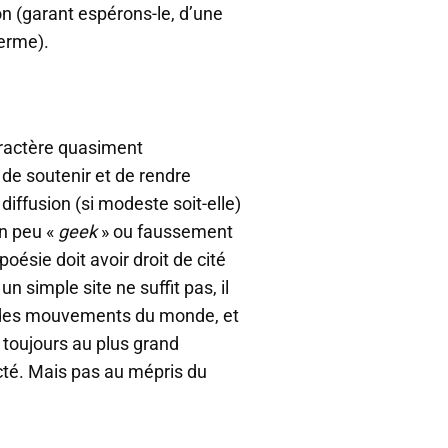
ion (garant espérons-le, d’une
erme).
aractère quasiment
 de soutenir et de rendre
 diffusion (si modeste soit-elle)
un peu «
geek
» ou faussement
oésie doit avoir droit de cité
un simple site ne suffit pas, il
e des mouvements du monde, et
s toujours au plus grand
té. Mais pas au mépris du