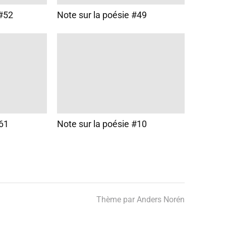
 #52
Note sur la poésie #49
#61
Note sur la poésie #10
Thème par
Anders Norén