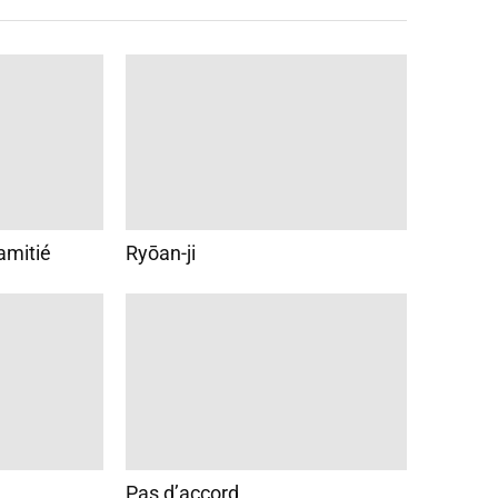
amitié
Ryōan-ji
Pas d’accord