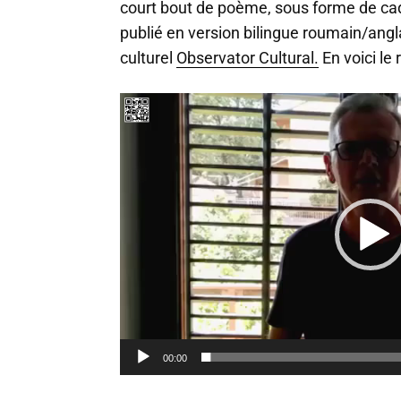
court bout de poème, sous forme de cad
publié en version bilingue roumain/angl
culturel
Observator Cultural.
En voici le 
L
e
c
t
e
u
r
v
i
d
é
o
00:00