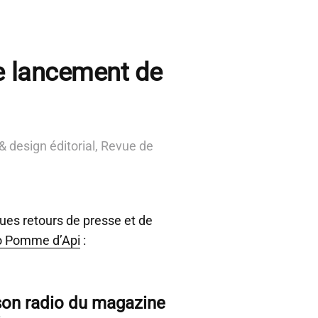
e lancement de
 design éditorial
,
Revue de
ues retours de presse et de
o Pomme d’Api
:
son radio du magazine