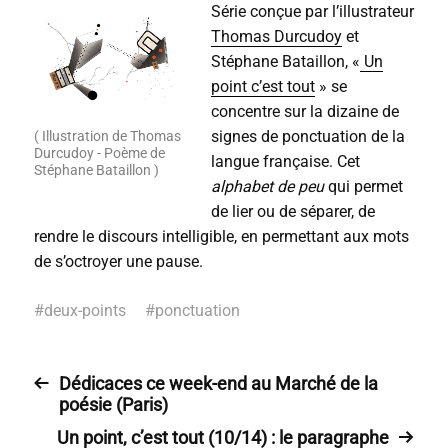
Série conçue par l’illustrateur
Thomas Durcudoy
et
Stéphane Bataillon, «
Un
point c’est tout
» se
concentre sur la dizaine de
signes de ponctuation de la
( Illustration de Thomas
Durcudoy - Poème de
langue française. Cet
Stéphane Bataillon )
alphabet de peu
qui permet
de lier ou de séparer, de
rendre le discours intelligible, en permettant aux mots
de s’octroyer une pause.
#
deux-points
#
ponctuation
Dédicaces ce week-end au Marché de la
poésie (Paris)
Un point, c’est tout (10/14) : le paragraphe