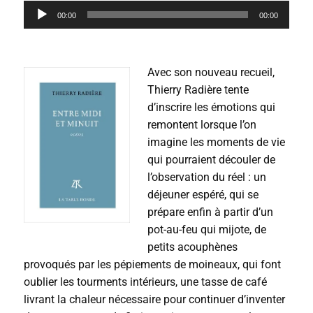
L
00:00
00:00
e
c
t
e
Avec son nouveau recueil,
u
r
Thierry Radière tente
a
d’inscrire les émotions qui
u
remontent lorsque l’on
d
i
imagine les moments de vie
o
qui pourraient découler de
l’observation du réel : un
déjeuner espéré, qui se
prépare enfin à partir d’un
pot-au-feu qui mijote, de
petits acouphènes
provoqués par les pépiements de moineaux, qui font
oublier les tourments intérieurs, une tasse de café
livrant la chaleur nécessaire pour continuer d’inventer