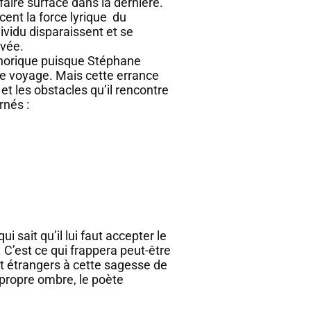
aire surface dans la dernière.
acent la force lyrique du
ividu disparaissent et se
evée.
horique puisque Stéphane
me voyage. Mais cette errance
et les obstacles qu’il rencontre
rnés :
 sait qu’il lui faut accepter le
. C’est ce qui frappera peut-être
nt étrangers à cette sagesse de
 propre ombre, le poète