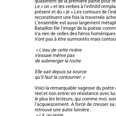
quasiment de la première partie pour ref
Le « on » et les verbes à l’infinitif rempl
présent et du « je »
.
Les contours de l’ind
reconstituent une fois la traversée ach
L’ensemble est aussi largement métap
Bataillon file l’image de la poésie com
n’a rien de celles des héros homériques 
n’ont pas à être surmontés mais contou
» L’eau de cette rivière
n’essaie même pas
de submerger la roche
Elle sait depuis sa source
qu’il faut la contourner. «
Voici la remarquable sagesse du poète qui
réel et non entrer en résistance avec lui
le plus les lecteurs, qui comme moi, so
l’acquiescement. A force de creuser sa
retrouve une autre lumière :
» Là, on reste.