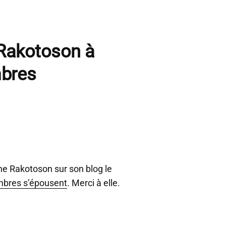
 Rakotoson à
mbres
ane Rakotoson sur son blog le
mbres s’épousent
. Merci à elle.