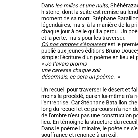
Dans
les milles et une nuits
, Shéhéraza
histoire, dont la suite est remise au len
moment de sa mort. Stéphane Bataillon 
légendaires, mais, à la manière de la p
chaque jour à celle qu’il a perdu. Un po
et la perte, mais pour les traverser.
Où nos ombres s’épousent
est le premie
publié aux jeunes éditions Bruno Doucey.
simple: l’écriture d’un poème en lieu et
« Je t’avais promis
une caresse chaque soir
désormais, ce sera un poème. »
Un recueil pour traverser le désert et fa
moins le procédé, qui en lui-même n’a rie
l’entreprise. Car Stéphane Bataillon ch
long du recueil et ce parcours n’a rien d
de l’ombre n’est pas une construction p
lieu. En témoigne la structure du recue
Dans le poème liminaire, le poète ne s’
souffrance et renonce à un exil: