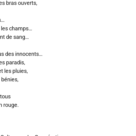
es bras ouverts,
s…
nt les champs…
ent de sang…
ous des innocents…
es paradis,
t les pluies,
 bénies,
 tous
in rouge.