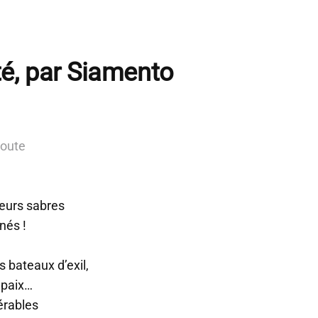
é, par Siamento
route
 leurs sabres
nés !
 bateaux d’exil,
 paix…
érables