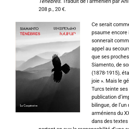
Ténèbres.
Traduit de l’arménien par Ani
208 p., 20 €.
Ce serait comme 
psaume encore in
sonnerait comm
appel au secours
que ses proches
Siamento, de so
(1878-1915), éta
joie ». Mais le 
Turcs teinte ses
publication d’im
bilingue, de l’u
arméniens du XX
dans des textes 