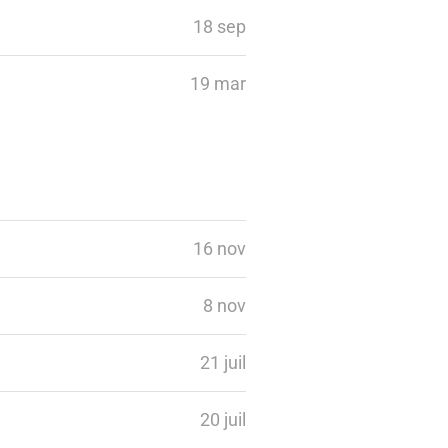
18 sep
19 mar
16 nov
8 nov
21 juil
20 juil