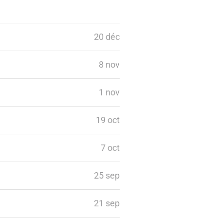
20 déc
8 nov
1 nov
19 oct
7 oct
25 sep
21 sep